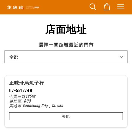
店面地址
選擇一間距離最近的門市
正味珍烏魚子行
07-5512749
七賢三路125號
鹽埕區, 803
高雄市 Kaohsiung City , Taiwan
導航